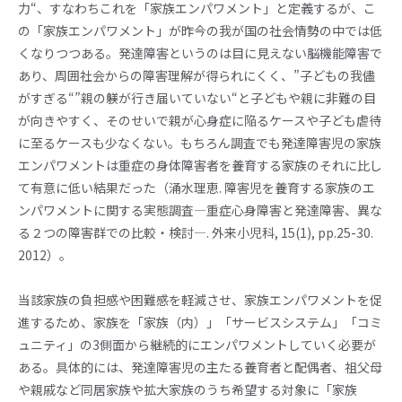
力“、すなわちこれを「家族エンパワメント」と定義するが、こ
の「家族エンパワメント」が昨今の我が国の社会情勢の中では低
くなりつつある。発達障害というのは目に見えない脳機能障害で
あり、周囲社会からの障害理解が得られにくく、”子どもの我儘
がすぎる“”親の躾が行き届いていない“と子どもや親に非難の目
が向きやすく、そのせいで親が心身症に陥るケースや子ども虐待
に至るケースも少なくない。もちろん調査でも発達障害児の家族
エンパワメントは重症の身体障害者を養育する家族のそれに比し
て有意に低い結果だった（涌水理恵. 障害児を養育する家族のエ
ンパワメントに関する実態調査―重症心身障害と発達障害、異な
る２つの障害群での比較・検討―. 外来小児科, 15(1), pp.25-30.
2012）。
当該家族の負担感や困難感を軽減させ、家族エンパワメントを促
進するため、家族を「家族（内）」「サービスシステム」「コミ
ュニティ」の3側面から継続的にエンパワメントしていく必要が
ある。具体的には、発達障害児の主たる養育者と配偶者、祖父母
や親戚など同居家族や拡大家族のうち希望する対象に「家族