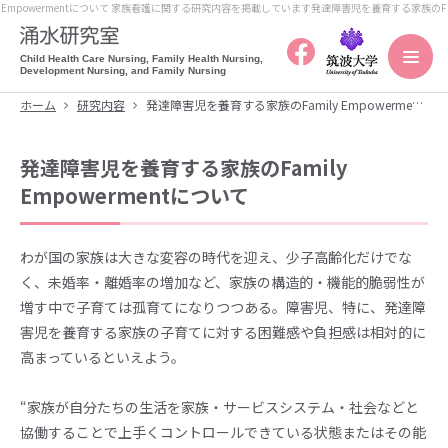
Empowermentについて 家族看護に関する研究内容を掲載しています
発達障害児を養育する家族のFam
Child Health Care Nursing, Family Health Nursing,
Development Nursing, and Family Nursing
ホーム
研究内容
発達障害児を養育する家族のFamily Empowermentについて
発達障害児を養育する家族のFamily
Empowermentについて
わが国の家族は大きな変容の時代を迎え、少子高齢化だけでな
く、未婚率・離婚率の増加など、家族の構造的・機能的脆弱性が
増す中で子育ては孤育てになりつつある。障害児、特に、発達障
害児を養育する家族の子育てに対する困難感や負担感は相対的に
高まっているといえよう。
“家族が自分たちの生活を家族・サービスシステム・社会などと
協働することで上手くコントロールできている状態またはその能